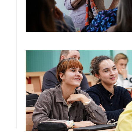
Служба психолог
опытных психологов
об
Мы верим, чт
здоровье явл