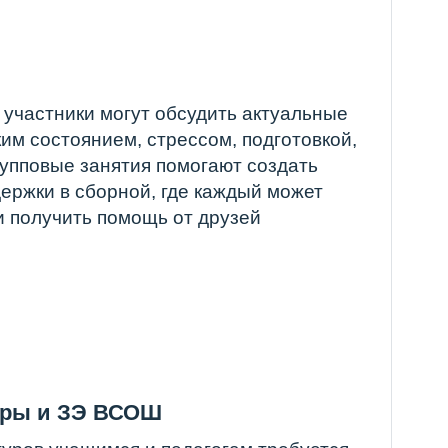
могут обсудить актуальные
ем, стрессом, подготовкой,
нятия помогают создать
рной, где каждый может
помощь от друзей
 ВСОШ
мся и педагогам требуется
любой момент обратиться
я или даже просто