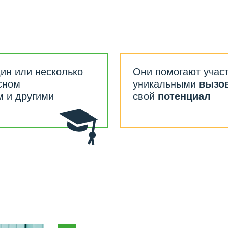
и несколько
Они помогают участникам олим
уникальными
вызовами
и гарм
ругими
свой
потенциал
1
Проводит групповые занятия