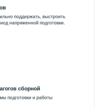
орной
ки и работы