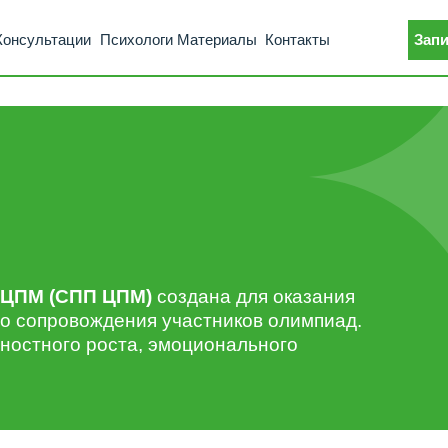
тации
Психологи
Материалы
Контакты
Записаться на кон
(СПП ЦПМ)
создана для оказания
провождения участников олимпиад.
ого роста, эмоционального