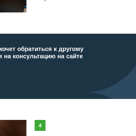
4
Помогает родителям участников
Понять особенности олимпиад, правильно подд
режим и снять тревогу ребенка в период напряж