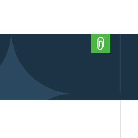
ержать, выстроить
енной подготовки.