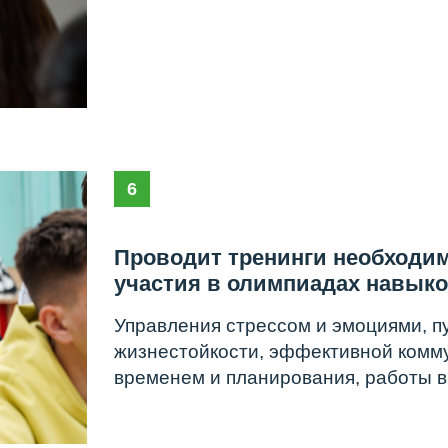
Управления стрессом и эмоциями, публичных в
жизнестойкости, эффективной коммуникации, у
временем и планирования, работы в команде и т
ической поддержки ЦПM — это 
,
готовых оказать помощь всем 
разовательного процесса
о эмоциональное благополучие и психологическое
яются важными условиями для успешного обучения