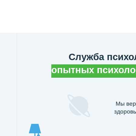
Контакты
Если вы хотите задать вопрос — свяжитесь с
из контактов ниже. А также мы приглашаем и
по психологии в нашем Telegram-канале и со
Наша почта:
psy@mosolymp.ru
Руководитель психологической службы
Ек