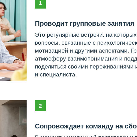
Это регулярные встречи, на которых участники 
вопросы, связанные с психологическим состояни
мотивацией и другими аспектами. Групповые за
атмосферу взаимопонимания и поддержки в сбо
поделиться своими переживаниями и получить 
и специалиста.
2
Сопровождает команду на сборы и ЗЭ
В моменты усиленной подготовки и туров учащи
дополнительная поддержка. Участники могут в 
к психологам за помощью, проконсультироватьс
поболтать, погулять и выпить чай.