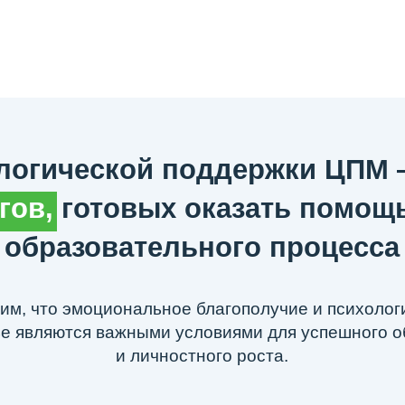
и личностного роста.
 нами по одному
зучить материалы
обществе ВКонтакте!
Наш
Telegram-канал
Наше сообщество
ВКонтакт
атерина Викторовна Рюмцева:
ryumceva.e@mathem.ru