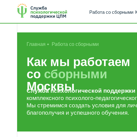
Работа со сборными
Консуль
Главная
Работа со сборными
Как мы работаем
со
сборными
Москвы
Служба психологической поддержки ЦПМ 
комплексного психолого-педагогического со
Мы стремимся создать условия для личностн
благополучия и успешного обучения.